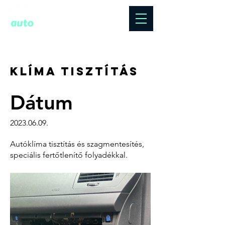
3600 Ózd, Jászi
Oszkár u. 3/B
+36 30 718 2450
+36 30 953 0705
Klíma tisztítás
Dátum
2023.06.09
.
Autóklíma tisztítás és szagmentesítés,
speciális fertőtlenítő folyadékkal.