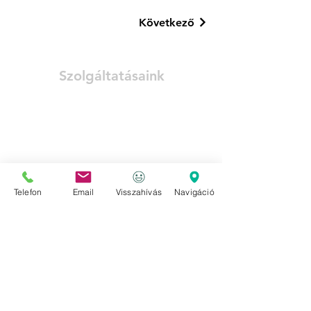
Következő
Szolgáltatásaink
- Általános javítások
- Olajcsere
- Automata váltó olajcsere
- Futómű javítás
- Fékszerviz
Telefon
Email
Visszahívás
Navigáció
- Műszeres diagnosztika
- TPMS rendszerek illesztése
- Gumiszerviz
- Állapot felmérés
- Vizsga felkészítés
Niytvatartás