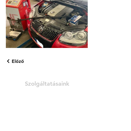
Előző
Szolgáltatásaink
- Általános javítások
- Olajcsere
- Automata váltó olajcsere
- Futómű javítás
- Fékszerviz