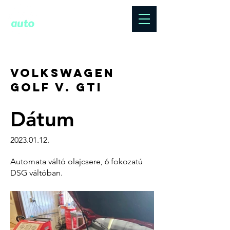
3600 Ózd, Jászi
Oszkár u. 3/B
+36 30 718 2450
+36 30 953 0705
Volkswagen
Golf V. GTI
Dátum
2023.01.12
.
Automata váltó olajcsere, 6 fokozatú
DSG váltóban.